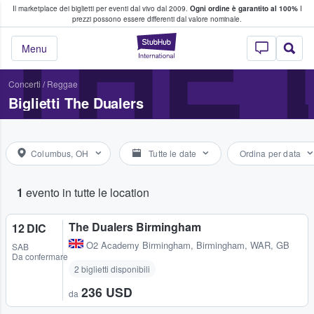
Il marketplace dei biglietti per eventi dal vivo dal 2009.
Ogni ordine è garantito al 100%
I
i fan comprano e vendono biglietti
THE
prezzi possono essere differenti dal valore nominale.
StubHub - Dove i 
Menu
Concerti
/
Reggae
Biglietti The Dualers
Columbus, OH
Tutte le date
Ordina per data
1
evento in tutte le location
The Dualers Birmingham
12 DIC
O2 Academy Birmingham
,
Birmingham, WAR, GB
SAB
Da confermare
2 biglietti disponibili
236 USD
da