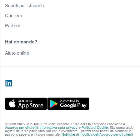
Sconti per studenti
Carriere
Partner
Hai domande?
Aiuto online
© 2000-2026 StubHub. Tutti i diritti riservati. L'uso del sito comporta l'adesione a
Accordo per gli utenti
,
Informativa sulla privacy
e
Politica di Cookie
. Stai comprando
biglietti da terze parti; StubHub non è il venditore. I prezzi sono fissati dai venditori e
possono superare il valore nominale.
Notifiche di modifica dell'Accordo per gli Utenti