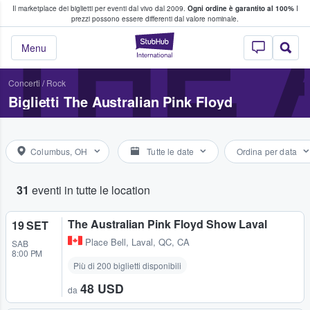
Il marketplace dei biglietti per eventi dal vivo dal 2009.
Ogni ordine è garantito al 100%
I
i fan comprano e vendono biglietti
THE 
prezzi possono essere differenti dal valore nominale.
StubHub - Dove i 
Menu
Concerti
/
Rock
Biglietti The Australian Pink Floyd
Columbus, OH
Tutte le date
Ordina per data
31
eventi in tutte le location
The Australian Pink Floyd Show Laval
19 SET
Place Bell
,
Laval, QC, CA
SAB
8:00 PM
Più di 200 biglietti disponibili
48 USD
da