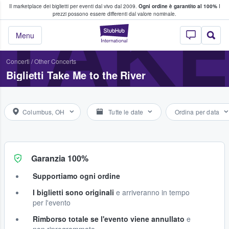
Il marketplace dei biglietti per eventi dal vivo dal 2009.
Ogni ordine è garantito al 100%
I
i fan comprano e vendono biglietti
TAKE
prezzi possono essere differenti dal valore nominale.
StubHub - Dove i 
Menu
Concerti
/
Other Concerts
Biglietti Take Me to the River
Columbus, OH
Tutte le date
Ordina per data
Garanzia 100%
Supportiamo ogni ordine
I biglietti sono originali
e arriveranno in tempo
per l'evento
Rimborso totale se l'evento viene annullato
e