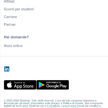
Affiliati
Sconti per studenti
Carriere
Partner
Hai domande?
Aiuto online
© 2000-2026 StubHub. Tutti i diritti riservati. L'uso del sito comporta l'adesione a
Accordo per gli utenti
,
Informativa sulla privacy
e
Politica di Cookie
. Stai comprando
biglietti da terze parti; StubHub non è il venditore. I prezzi sono fissati dai venditori e