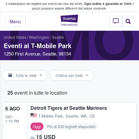
Il marketplace dei biglietti per eventi dal vivo dal 2009.
Ogni ordine è garantito al 100%
I
i fan comprano e vendono biglietti
prezzi possono essere differenti dal valore nominale.
T-MO
StubHub - Dove i 
Menu
United States
/
Washington
/
Seattle
Eventi al T-Mobile Park
1250 First Avenue, Seattle, 98134
Tutte le date
Ordina per data
25
eventi in tutte le location
Detroit Tigers at Seattle Mariners
6 AGO
T-Mobile Park
,
Seattle, WA, US
GIO
1:10 PM
Oggi
Più di 200 biglietti disponibili
15 USD
da