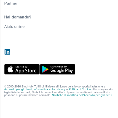
Partner
Hai domande?
Aiuto online
© 2000-2026 StubHub. Tutti i diritti riservati. L'uso del sito comporta l'adesione a
Accordo per gli utenti
,
Informativa sulla privacy
e
Politica di Cookie
. Stai comprando
biglietti da terze parti; StubHub non è il venditore. I prezzi sono fissati dai venditori e
possono superare il valore nominale.
Notifiche di modifica dell'Accordo per gli Utenti