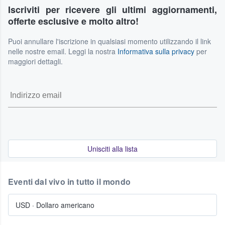
dall'acquirente né dal venditore. Tuttavia, se i tuoi piani
Iscriviti per ricevere gli ultimi aggiornamenti,
Servizio, dove sono riportate tutte le informazioni
dovessero cambiare, potresti avere la possibilità di
aggiornate.
offerte esclusive e molto altro!
rimettere in vendita i tuoi biglietti sul nostro stesso
marketplace. La disponibilità di questa opzione può
Puoi annullare l'iscrizione in qualsiasi momento utilizzando il link
dipendere da vari fattori, come i tempi e le regole
nelle nostre email. Leggi la nostra
Informativa sulla privacy
per
dell'evento. Per maggiori dettagli, ti invitiamo a consultare i
maggiori dettagli.
nostri Termini di Servizio.
Unisciti alla lista
Eventi dal vivo in tutto il mondo
USD
·
Dollaro americano