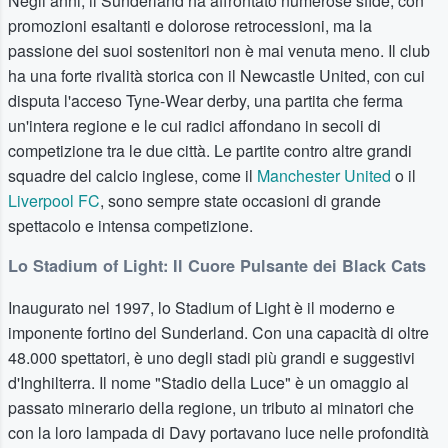
Negli anni, il Sunderland ha affrontato numerose sfide, con
promozioni esaltanti e dolorose retrocessioni, ma la
passione dei suoi sostenitori non è mai venuta meno. Il club
ha una forte rivalità storica con il Newcastle United, con cui
disputa l'acceso Tyne-Wear derby, una partita che ferma
un'intera regione e le cui radici affondano in secoli di
competizione tra le due città. Le partite contro altre grandi
squadre del calcio inglese, come il
Manchester United
o il
Liverpool FC
, sono sempre state occasioni di grande
spettacolo e intensa competizione.
Lo Stadium of Light: Il Cuore Pulsante dei Black Cats
Inaugurato nel 1997, lo Stadium of Light è il moderno e
imponente fortino del Sunderland. Con una capacità di oltre
48.000 spettatori, è uno degli stadi più grandi e suggestivi
d'Inghilterra. Il nome "Stadio della Luce" è un omaggio al
passato minerario della regione, un tributo ai minatori che
con la loro lampada di Davy portavano luce nelle profondità