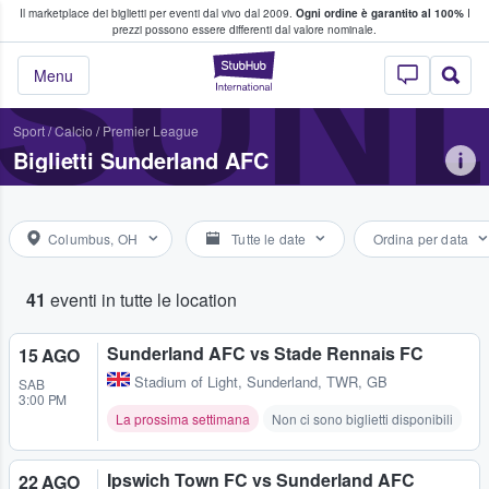
Il marketplace dei biglietti per eventi dal vivo dal 2009.
Ogni ordine è garantito al 100%
I
i fan comprano e vendono biglietti
SUN
prezzi possono essere differenti dal valore nominale.
StubHub - Dove i 
Menu
Sport
/
Calcio
/
Premier League
Biglietti Sunderland AFC
Columbus, OH
Tutte le date
Ordina per data
41
eventi in tutte le location
Sunderland AFC vs Stade Rennais FC
15 AGO
Stadium of Light
,
Sunderland, TWR, GB
SAB
3:00 PM
La prossima settimana
Non ci sono biglietti disponibili
Ipswich Town FC vs Sunderland AFC
22 AGO