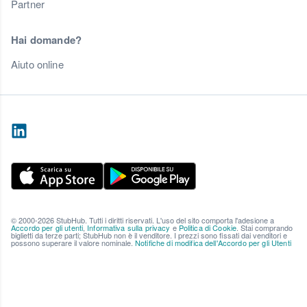
Partner
Hai domande?
Aiuto online
© 2000-2026 StubHub. Tutti i diritti riservati. L'uso del sito comporta l'adesione a
Accordo per gli utenti
,
Informativa sulla privacy
e
Politica di Cookie
. Stai comprando
biglietti da terze parti; StubHub non è il venditore. I prezzi sono fissati dai venditori e
possono superare il valore nominale.
Notifiche di modifica dell'Accordo per gli Utenti