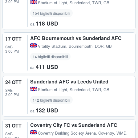
3:00 PM
Stadium of Light
,
Sunderland, TWR, GB
154 biglietti disponibili
118 USD
da
AFC Bournemouth vs Sunderland AFC
17 OTT
Vitality Stadium
,
Bournemouth, DOR, GB
SAB
3:00 PM
14 biglietti disponibili
411 USD
da
Sunderland AFC vs Leeds United
24 OTT
Stadium of Light
,
Sunderland, TWR, GB
SAB
3:00 PM
142 biglietti disponibili
132 USD
da
Coventry City FC vs Sunderland AFC
31 OTT
Coventry Building Society Arena
,
Coventry, WMD,
SAB
3:00 PM