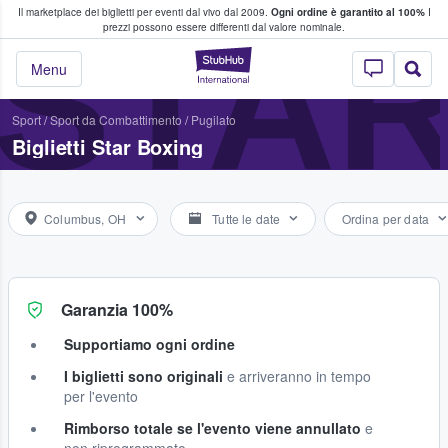
Il marketplace dei biglietti per eventi dal vivo dal 2009.
Ogni ordine è garantito al 100%
I
i fan comprano e vendono biglietti
STAR
prezzi possono essere differenti dal valore nominale.
StubHub - Dove i 
Menu
Sport
/
Sport da Combattimento
/
Pugilato
Biglietti Star Boxing
Columbus, OH
Tutte le date
Ordina per data
Garanzia 100%
Supportiamo ogni ordine
I biglietti sono originali
e arriveranno in tempo
per l'evento
Rimborso totale se l'evento viene annullato
e