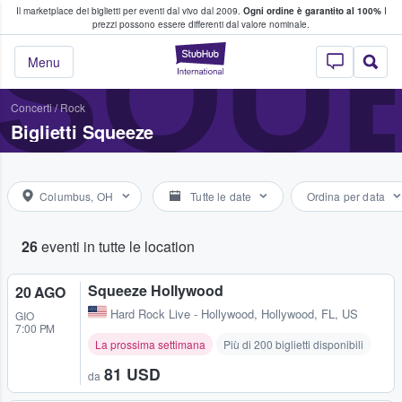
Il marketplace dei biglietti per eventi dal vivo dal 2009.
Ogni ordine è garantito al 100%
I
i fan comprano e vendono biglietti
SQU
prezzi possono essere differenti dal valore nominale.
StubHub - Dove i 
Menu
Concerti
/
Rock
Biglietti Squeeze
Columbus, OH
Tutte le date
Ordina per data
26
eventi in tutte le location
Squeeze Hollywood
20 AGO
Hard Rock Live - Hollywood
,
Hollywood, FL, US
GIO
7:00 PM
La prossima settimana
Più di 200 biglietti disponibili
81 USD
da