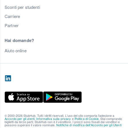
Sconti per studenti
Carriere
Partner
Hai domande?
Aiuto online
© 2000-2026 StubHub. Tutti i diritti riservati. L'uso del sito comporta l'adesione a
Accordo per gli utenti
,
Informativa sulla privacy
e
Politica di Cookie
. Stai comprando
biglietti da terze parti; StubHub non è il venditore. I prezzi sono fissati dai venditori e
possono superare il valore nominale.
Notifiche di modifica dell'Accordo per gli Utenti