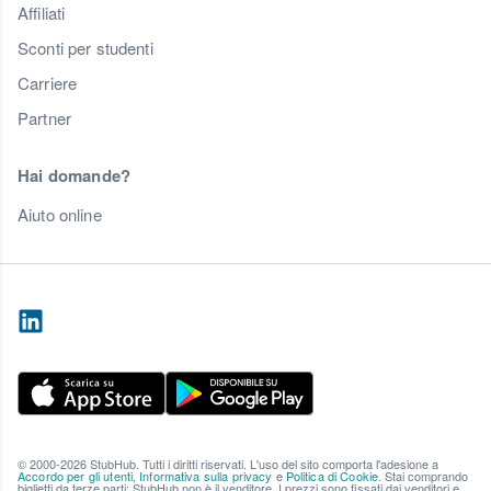
Affiliati
Sconti per studenti
Carriere
Partner
Hai domande?
Aiuto online
© 2000-2026 StubHub. Tutti i diritti riservati. L'uso del sito comporta l'adesione a
Accordo per gli utenti
,
Informativa sulla privacy
e
Politica di Cookie
. Stai comprando
biglietti da terze parti; StubHub non è il venditore. I prezzi sono fissati dai venditori e