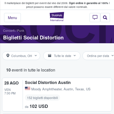
Il marketplace dei biglietti per eventi dal vivo dal 2009.
Ogni ordine è garantito al 100%
I
i fan comprano e vendono biglietti
SOCI
prezzi possono essere differenti dal valore nominale.
StubHub - Dove i 
Menu
Concerti
/
Punk
Biglietti Social Distortion
Columbus, OH
Tutte le date
Ordina per data
10
eventi in tutte le location
Social Distortion Austin
28 AGO
Moody Amphitheater
,
Austin, Texas, US
VEN
7:00 PM
152 biglietti disponibili
102 USD
da