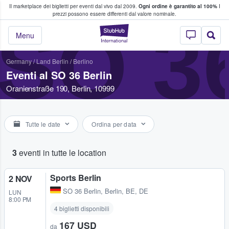
Il marketplace dei biglietti per eventi dal vivo dal 2009.
Ogni ordine è garantito al 100%
I
i fan comprano e vendono biglietti
prezzi possono essere differenti dal valore nominale.
SO 3
StubHub - Dove i 
Menu
Germany
/
Land Berlin
/
Berlino
Eventi al SO 36 Berlin
Oranienstraße 190, Berlin, 10999
Tutte le date
Ordina per data
3
eventi in tutte le location
Sports Berlin
2 NOV
SO 36 Berlin
,
Berlin, BE, DE
LUN
8:00 PM
4 biglietti disponibili
167 USD
da