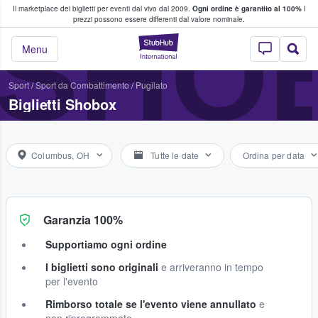
Il marketplace dei biglietti per eventi dal vivo dal 2009.
Ogni ordine è garantito al 100%
I
i fan comprano e vendono biglietti
SHO
prezzi possono essere differenti dal valore nominale.
StubHub - Dove i 
Menu
Sport
/
Sport da Combattimento
/
Pugilato
Biglietti Shobox
Columbus, OH
Tutte le date
Ordina per data
Garanzia 100%
Supportiamo ogni ordine
I biglietti sono originali
e arriveranno in tempo
per l'evento
Rimborso totale se l'evento viene annullato
e