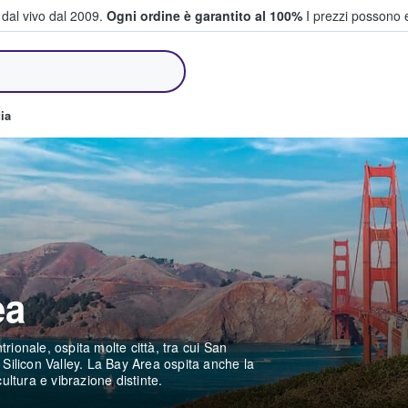
i dal vivo dal 2009.
Ogni ordine è garantito al 100%
I prezzi possono e
e vendono biglietti
ia
rea
rionale, ospita molte città, tra cui San
Silicon Valley. La Bay Area ospita anche la
ltura e vibrazione distinte.