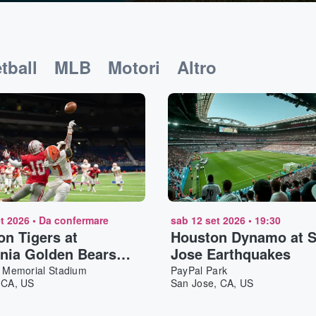
tball
MLB
Motori
Altro
t 2026
•
Da confermare
sab 12 set 2026
•
19:30
n Tigers at
Houston Dynamo at 
rnia Golden Bears
Jose Earthquakes
ll
a Memorial Stadium
PayPal Park
 CA, US
San Jose, CA, US