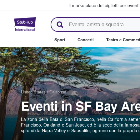
Il marketplace dei biglietti per event
StubHub - Dove i fan comprano 
Sport
Concerti
Teatro e Commed
United States
/
California
Eventi in SF Bay A
La zona della Baia di San Francisco, nella California settent
Francisco, Oakland e San Jose, ed è la sede della famosa 
splendida Napa Valley e Sausalito, ognuno con la propria cu