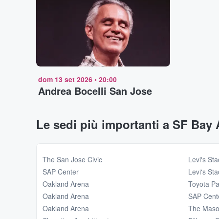
dom 13 set 2026
•
20:00
Andrea Bocelli San Jose
Le sedi più importanti a SF Bay 
The San Jose Civic
Levi's St
SAP Center
Levi's St
Oakland Arena
Toyota Pa
Oakland Arena
SAP Cent
Oakland Arena
The Maso