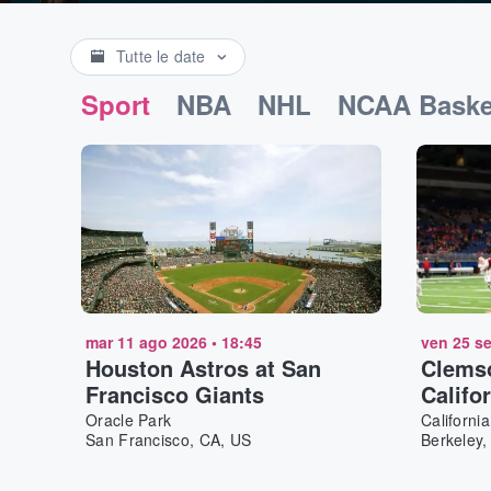
Tutte le date
Sport
NBA
NHL
NCAA Baske
mar 11 ago 2026
•
18:45
ven 25 se
Houston Astros at San
Clemso
Francisco Giants
Califo
Footba
Oracle Park
Californi
San Francisco, CA, US
Berkeley,