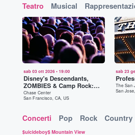
Teatro
Musical
Rappresentazio
sab 03 ott 2026
•
19:00
sab 23 g
Disney's Descendants,
Profes
ZOMBIES & Camp Rock:
The San J
San Jose
Worlds Collide Concert
Chase Center
San Francisco, CA, US
Tour San Francisco
Concerti
Pop
Rock
Country
$uicideboy$ Mountain View