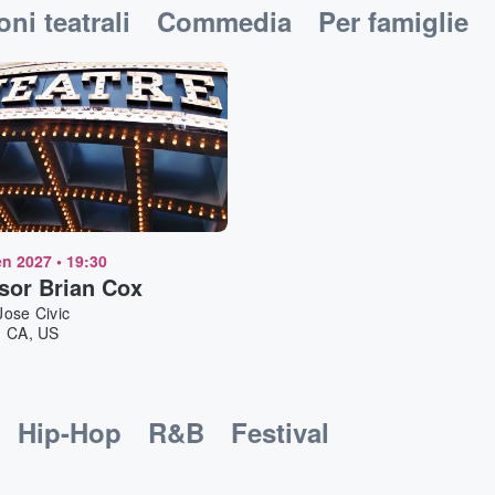
ni teatrali
Commedia
Per famiglie
en 2027
•
19:30
sor Brian Cox
ose Civic
, CA, US
Hip-Hop
R&B
Festival