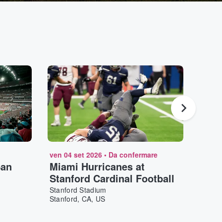
ven 04 set 2026
•
Da confermare
mer 1
San
Miami Hurricanes at
Chic
Stanford Cardinal Football
Stat
Stanford Stadium
Chase
Stanford, CA, US
San F