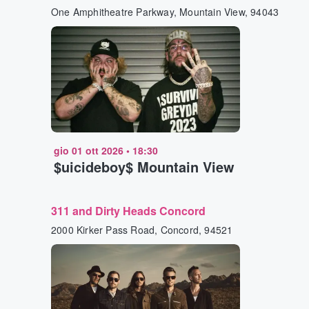
One Amphitheatre Parkway, Mountain View, 94043
gio 01 ott 2026
•
18:30
$uicideboy$ Mountain View
311 and Dirty Heads Concord
2000 Kirker Pass Road, Concord, 94521