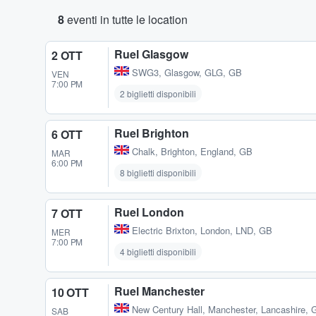
8
eventi in tutte le location
Ruel Glasgow
2 OTT
SWG3
,
Glasgow, GLG, GB
VEN
7:00 PM
2 biglietti disponibili
Ruel Brighton
6 OTT
Chalk
,
Brighton, England, GB
MAR
6:00 PM
8 biglietti disponibili
Ruel London
7 OTT
Electric Brixton
,
London, LND, GB
MER
7:00 PM
4 biglietti disponibili
Ruel Manchester
10 OTT
New Century Hall
,
Manchester, Lancashire, 
SAB