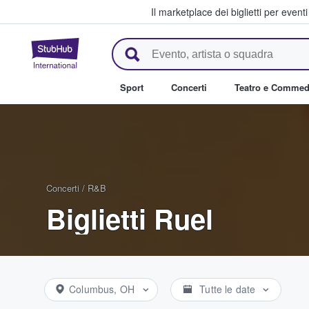
Il marketplace dei biglietti per event
StubHub - Dove i fan comprano 
Sport
Concerti
Teatro e Commed
Concerti
/
R&B
Biglietti Ruel
Columbus, OH
Tutte le date