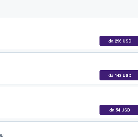
da
296 USD
da
143 USD
da
54 USD
GB