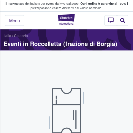
Il marketplace dei biglietti per eventi dal vivo dal 2009.
Ogni ordine è garantito al 100%
I
i fan comprano e vendono biglietti
ROCC
prezzi possono essere differenti dal valore nominale.
StubHub - Dove i 
Menu
Italia
/
Calabria
Eventi in Roccelletta (frazione di Borgia)