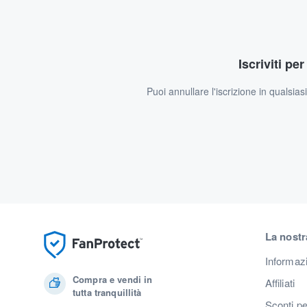
Iscriviti pe
Puoi annullare l'iscrizione in qualsia
La nostr
Informaz
Compra e vendi in
Affiliati
tutta tranquillità
Sconti pe