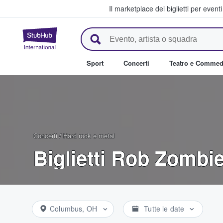
Il marketplace dei biglietti per event
StubHub - Dove i fan comprano 
Sport
Concerti
Teatro e Commed
Concerti
/
Hard rock e metal
Biglietti Rob Zombi
Columbus, OH
Tutte le date