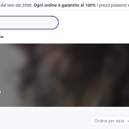
i dal vivo dal 2009.
Ogni ordine è garantito al 100%
I prezzi possono e
e vendono biglietti
ia
e
Ordina per data