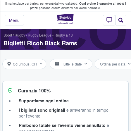
Il marketplace dei biglietti per eventi dal vivo dal 2009.
Ogni ordine è garantito al 100%
I
i fan comprano e vendono biglietti
RICO
prezzi possono essere differenti dal valore nominale.
StubHub - Dove i 
Menu
Sport
/
Rugby
/
Rugby League - Rugby a 13
Biglietti Ricoh Black Rams
Columbus, OH
Tutte le date
Ordina per data
Garanzia 100%
Supportiamo ogni ordine
I biglietti sono originali
e arriveranno in tempo
per l'evento
Rimborso totale se l'evento viene annullato
e