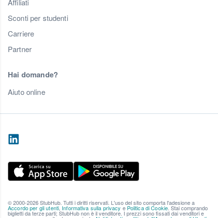
Affiliati
Sconti per studenti
Carriere
Partner
Hai domande?
Aiuto online
© 2000-2026 StubHub. Tutti i diritti riservati. L'uso del sito comporta l'adesione a
Accordo per gli utenti
,
Informativa sulla privacy
e
Politica di Cookie
. Stai comprando
biglietti da terze parti; StubHub non è il venditore. I prezzi sono fissati dai venditori e