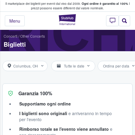
Il marketplace dei biglietti per eventi dal vivo dal 2009.
Ogni ordine è garantito al 100%
I
i fan comprano e vendono biglietti
RICH
prezzi possono essere differenti dal valore nominale.
StubHub - Dove i 
Menu
Concerti
/
Other Concerts
Biglietti
Columbus, OH
Tutte le date
Ordina per data
Garanzia 100%
Supportiamo ogni ordine
I biglietti sono originali
e arriveranno in tempo
per l'evento
Rimborso totale se l'evento viene annullato
e