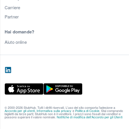
Carriere
Partner
Hai domande?
Aiuto online
© 2000-2026 StubHub. Tutti i diritti riservati. L'uso del sito comporta l'adesione a
Accordo per gli utenti
,
Informativa sulla privacy
e
Politica di Cookie
. Stai comprando
biglietti da terze parti; StubHub non è il venditore. I prezzi sono fissati dai venditori e
possono superare il valore nominale.
Notifiche di modifica dell'Accordo per gli Utenti