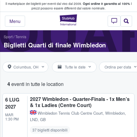
Il marketplace dei biglietti per eventi dal vivo dal 2009.
Ogni ordine è garantito al 100%
I
i fan comprano e vendono biglietti
QUAR
prezzi possono essere differenti dal valore nominale.
StubHub - Dove i 
Menu
Sport
/
Tennis
Biglietti Quarti di finale Wimbledon
Columbus, OH
Tutte le date
Ordina per data
4
eventi in tutte le location
2027 Wimbledon - Quarter-Finals - 1x Men’s
6 LUG
& 1x Ladies (Centre Court)
2027
Wimbledon Tennis Club Centre Court
,
Wimbledon,
MAR
1:30 PM
LND, GB
37 biglietti disponibili