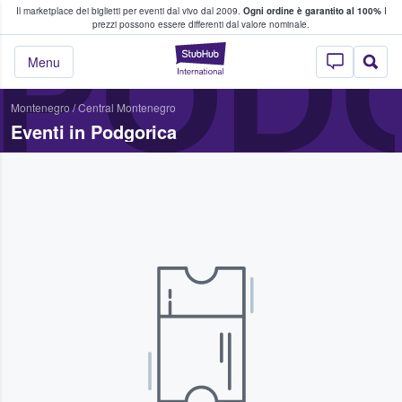
Il marketplace dei biglietti per eventi dal vivo dal 2009.
Ogni ordine è garantito al 100%
I
i fan comprano e vendono biglietti
POD
prezzi possono essere differenti dal valore nominale.
StubHub - Dove i 
Menu
Montenegro
/
Central Montenegro
Eventi in Podgorica