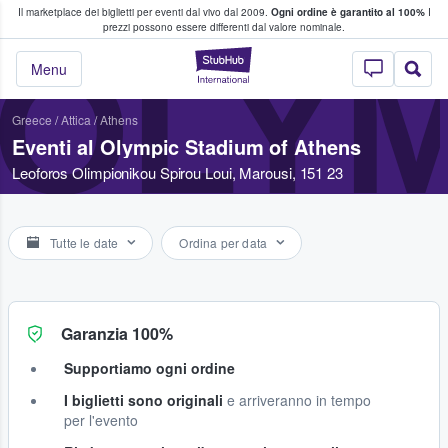
Il marketplace dei biglietti per eventi dal vivo dal 2009.
Ogni ordine è garantito al 100%
I
i fan comprano e vendono biglietti
prezzi possono essere differenti dal valore nominale.
OLYM
StubHub - Dove i 
Menu
Greece
/
Attica
/
Athens
Eventi al Olympic Stadium of Athens
Leoforos Olimpionikou Spirou Loui, Marousi, 151 23
Tutte le date
Ordina per data
Garanzia 100%
Supportiamo ogni ordine
I biglietti sono originali
e arriveranno in tempo
per l'evento