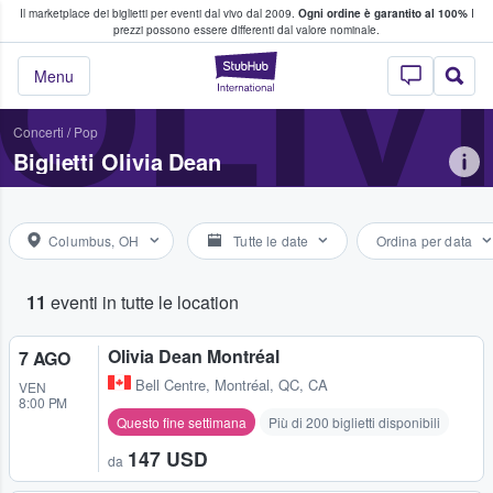
Il marketplace dei biglietti per eventi dal vivo dal 2009.
Ogni ordine è garantito al 100%
I
i fan comprano e vendono biglietti
OLIV
prezzi possono essere differenti dal valore nominale.
StubHub - Dove i 
Menu
Concerti
/
Pop
Biglietti Olivia Dean
Columbus, OH
Tutte le date
Ordina per data
11
eventi in tutte le location
Olivia Dean Montréal
7 AGO
Bell Centre
,
Montréal, QC, CA
VEN
8:00 PM
Questo fine settimana
Più di 200 biglietti disponibili
147 USD
da