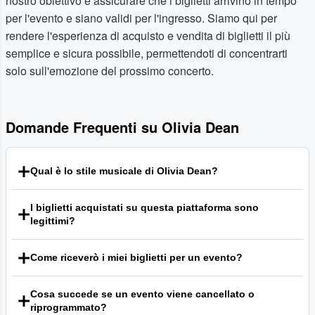
nostro obiettivo è assicurare che i biglietti arrivino in tempo
per l'evento e siano validi per l'ingresso. Siamo qui per
rendere l'esperienza di acquisto e vendita di biglietti il più
semplice e sicura possibile, permettendoti di concentrarti
solo sull'emozione del prossimo concerto.
Domande Frequenti su Olivia Dean
Qual è lo stile musicale di Olivia Dean?
Lo stile di Olivia Dean è una miscela sofisticata di soul,
I biglietti acquistati su questa piattaforma sono
pop e R&B con sfumature jazz. Le sue canzoni sono
legittimi?
caratterizzate da melodie orecchiabili, testi introspettivi e
una voce calda e avvolgente. Tra le sue influenze cita
La nostra missione è offrire un marketplace sicuro per i
icone come Amy Winehouse, Lauryn Hill, Carole King e
Come riceverò i miei biglietti per un evento?
fan. Ogni ordine idoneo è protetto dalla nostra garanzia,
Aretha Franklin.
pensata per assicurare che i biglietti siano validi per
La modalità di consegna dei biglietti varia a seconda
l'ingresso e corrispondano a quanto ordinato. Per
Cosa succede se un evento viene cancellato o
dell'evento e del venditore. I metodi più comuni includono
conoscere tutti i dettagli e le condizioni della nostra
riprogrammato?
biglietti elettronici (da stampare a casa) e biglietti mobili