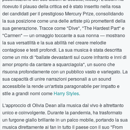
ricevuto il plauso della critica ed è stato inserito nella rosa
dei candidati per il prestigioso Mercury Prize, consolidando
la sua posizione come una delle artiste più promettenti della
sua generazione. Tracce come "Dive", "The Hardest Part" e
"Carmen" — un omaggio toccante a sua nonna — mostrano
la sua versatilità e la sua abilità nel creare melodie
contagiose e testi profondi. La sua musica è stata descritta
come un mix di "ballate devastanti sul cuore infranto e inni di
amor proprio da cantare a squarciagola", un suono che
risuona profondamente con un pubblico vasto e variegato. La
sua capacità di unire narrazioni personali a un sound
accessibile la rende un'artista paragonabile per impatto e
stile a grandi nomi come
Harry Styles
.
L'approccio di Olivia Dean alla musica dal vivo è altrettanto
unico e coinvolgente. Durante la pandemia, ha trasformato
un furgone giallo brillante in un palco mobile, portando la sua
musica direttamente ai fan in tutto il paese con il suo "From