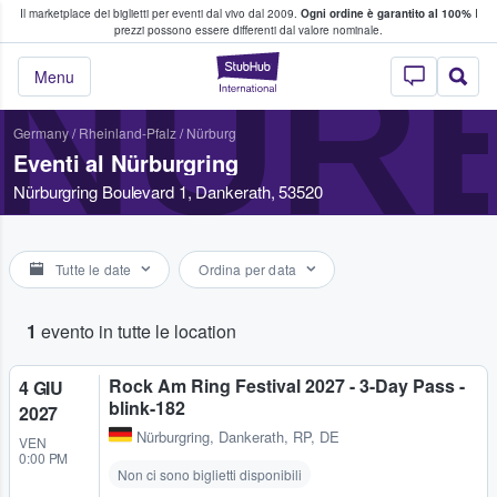
Il marketplace dei biglietti per eventi dal vivo dal 2009.
Ogni ordine è garantito al 100%
I
i fan comprano e vendono biglietti
prezzi possono essere differenti dal valore nominale.
NÜR
StubHub - Dove i 
Menu
Germany
/
Rheinland-Pfalz
/
Nürburg
Eventi al Nürburgring
Nürburgring Boulevard 1, Dankerath, 53520
Tutte le date
Ordina per data
1
evento in tutte le location
Rock Am Ring Festival 2027 - 3-Day Pass -
4 GIU
blink-182
2027
Nürburgring
,
Dankerath, RP, DE
VEN
0:00 PM
Non ci sono biglietti disponibili