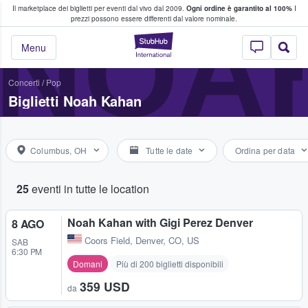
Il marketplace dei biglietti per eventi dal vivo dal 2009.
Ogni ordine è garantito al 100%
I
i fan comprano e vendono biglietti
NOA
prezzi possono essere differenti dal valore nominale.
StubHub - Dove i 
Menu
Concerti
/
Pop
Biglietti Noah Kahan
Columbus, OH
Tutte le date
Ordina per data
25
eventi in tutte le location
Noah Kahan with Gigi Perez Denver
8 AGO
Coors Field
,
Denver, CO, US
SAB
6:30 PM
Domani
Più di 200 biglietti disponibili
359 USD
da