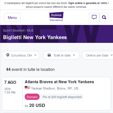
Il marketplace dei biglietti per eventi dal vivo dal 2009.
Ogni ordine è garantito al 100%
I
i fan comprano e vendono biglietti
NEW
prezzi possono essere differenti dal valore nominale.
StubHub - Dove i 
Menu
Sport
/
Baseball
/
MLB
Biglietti New York Yankees
Columbus, OH
Tutte le date
Ordina per data
44
eventi in tutte le location
Atlanta Braves at New York Yankees
7 AGO
Yankee Stadium
,
Bronx, NY, US
VEN
7:05 PM
Domani
Più di 200 biglietti disponibili
20 USD
da