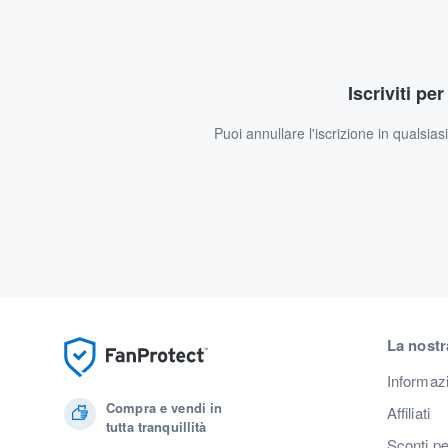
Iscriviti pe
Puoi annullare l'iscrizione in qualsia
La nostr
Informaz
Compra e vendi in
Affiliati
tutta tranquillità
Sconti pe