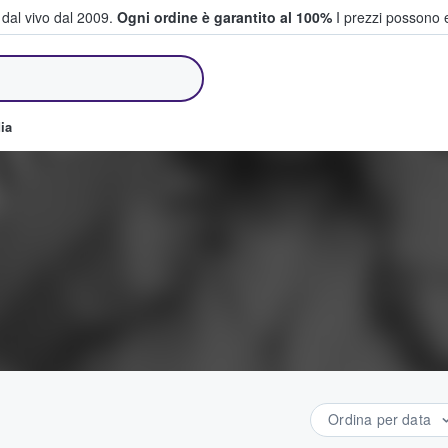
i dal vivo dal 2009.
Ogni ordine è garantito al 100%
I prezzi possono e
e vendono biglietti
ia
Ordina per data