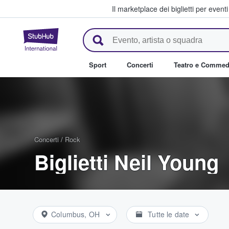
Il marketplace dei biglietti per event
StubHub - Dove i fan comprano 
Sport
Concerti
Teatro e Commed
Concerti
/
Rock
Biglietti Neil Young
Columbus, OH
Tutte le date