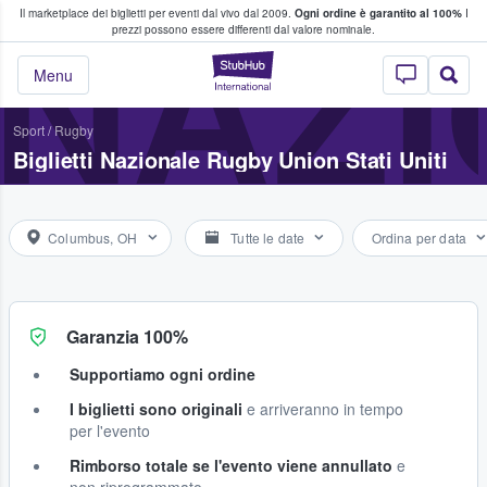
Il marketplace dei biglietti per eventi dal vivo dal 2009.
Ogni ordine è garantito al 100%
I
i fan comprano e vendono biglietti
NAZI
prezzi possono essere differenti dal valore nominale.
StubHub - Dove i 
Menu
Sport
/
Rugby
Biglietti Nazionale Rugby Union Stati Uniti
Columbus, OH
Tutte le date
Ordina per data
Garanzia 100%
Supportiamo ogni ordine
I biglietti sono originali
e arriveranno in tempo
per l'evento
Rimborso totale se l'evento viene annullato
e