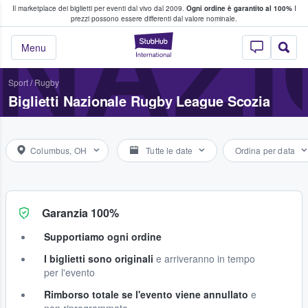
Il marketplace dei biglietti per eventi dal vivo dal 2009.
Ogni ordine è garantito al 100%
I
i fan comprano e vendono biglietti
NAZI
prezzi possono essere differenti dal valore nominale.
StubHub - Dove i 
Menu
Sport
/
Rugby
Biglietti Nazionale Rugby League Scozia
Columbus, OH
Tutte le date
Ordina per data
Garanzia 100%
Supportiamo ogni ordine
I biglietti sono originali
e arriveranno in tempo
per l'evento
Rimborso totale se l'evento viene annullato
e