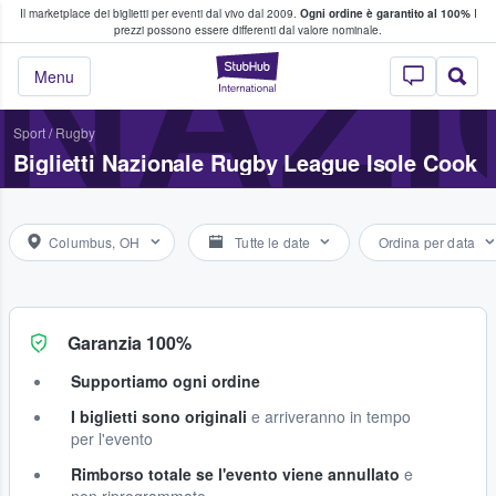
Il marketplace dei biglietti per eventi dal vivo dal 2009.
Ogni ordine è garantito al 100%
I
i fan comprano e vendono biglietti
NAZI
prezzi possono essere differenti dal valore nominale.
StubHub - Dove i 
Menu
Sport
/
Rugby
Biglietti Nazionale Rugby League Isole Cook
Columbus, OH
Tutte le date
Ordina per data
Garanzia 100%
Supportiamo ogni ordine
I biglietti sono originali
e arriveranno in tempo
per l'evento
Rimborso totale se l'evento viene annullato
e