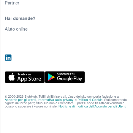
Partner
Hai domande?
Aiuto online
© 2000-2026 StubHub. Tutti i diritti riservati. L'uso del sito comporta l'adesione a
Accordo per gli utenti
,
Informativa sulla privacy
e
Politica di Cookie
. Stai comprando
biglietti da terze parti; StubHub non è il venditore. I prezzi sono fissati dai venditori e
possono superare il valore nominale.
Notifiche di modifica dell'Accordo per gli Utenti