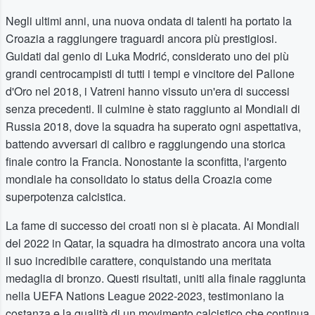
Negli ultimi anni, una nuova ondata di talenti ha portato la
Croazia a raggiungere traguardi ancora più prestigiosi.
Guidati dal genio di Luka Modrić, considerato uno dei più
grandi centrocampisti di tutti i tempi e vincitore del Pallone
d'Oro nel 2018, i Vatreni hanno vissuto un'era di successi
senza precedenti. Il culmine è stato raggiunto ai Mondiali di
Russia 2018, dove la squadra ha superato ogni aspettativa,
battendo avversari di calibro e raggiungendo una storica
finale contro la Francia. Nonostante la sconfitta, l'argento
mondiale ha consolidato lo status della Croazia come
superpotenza calcistica.
La fame di successo dei croati non si è placata. Ai Mondiali
del 2022 in Qatar, la squadra ha dimostrato ancora una volta
il suo incredibile carattere, conquistando una meritata
medaglia di bronzo. Questi risultati, uniti alla finale raggiunta
nella UEFA Nations League 2022-2023, testimoniano la
costanza e la qualità di un movimento calcistico che continua