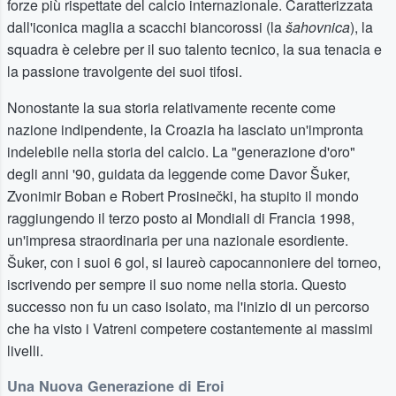
forze più rispettate del calcio internazionale. Caratterizzata
dall'iconica maglia a scacchi biancorossi (la
šahovnica
), la
squadra è celebre per il suo talento tecnico, la sua tenacia e
la passione travolgente dei suoi tifosi.
Nonostante la sua storia relativamente recente come
nazione indipendente, la Croazia ha lasciato un'impronta
indelebile nella storia del calcio. La "generazione d'oro"
degli anni '90, guidata da leggende come Davor Šuker,
Zvonimir Boban e Robert Prosinečki, ha stupito il mondo
raggiungendo il terzo posto ai Mondiali di Francia 1998,
un'impresa straordinaria per una nazionale esordiente.
Šuker, con i suoi 6 gol, si laureò capocannoniere del torneo,
iscrivendo per sempre il suo nome nella storia. Questo
successo non fu un caso isolato, ma l'inizio di un percorso
che ha visto i Vatreni competere costantemente ai massimi
livelli.
Una Nuova Generazione di Eroi