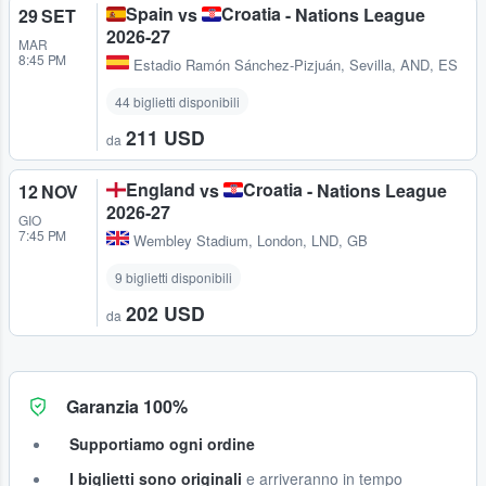
Spain
Croatia
vs
- Nations League
29 SET
2026-27
MAR
8:45 PM
Estadio Ramón Sánchez-Pizjuán
,
Sevilla, AND, ES
44 biglietti disponibili
211 USD
da
England
Croatia
vs
- Nations League
12 NOV
2026-27
GIO
7:45 PM
Wembley Stadium
,
London, LND, GB
9 biglietti disponibili
202 USD
da
Garanzia 100%
Supportiamo ogni ordine
I biglietti sono originali
e arriveranno in tempo