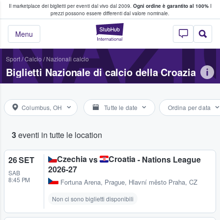
Il marketplace dei biglietti per eventi dal vivo dal 2009.
Ogni ordine è garantito al 100%
I
i fan comprano e vendono biglietti
NAZI
prezzi possono essere differenti dal valore nominale.
StubHub - Dove i 
Menu
Sport
/
Calcio
/
Nazionali calcio
Biglietti Nazionale di calcio della Croazia
Columbus, OH
Tutte le date
Ordina per data
3
eventi in tutte le location
Czechia
Croatia
vs
- Nations League
26 SET
2026-27
SAB
8:45 PM
Fortuna Arena
,
Prague, Hlavní město Praha, CZ
Non ci sono biglietti disponibili