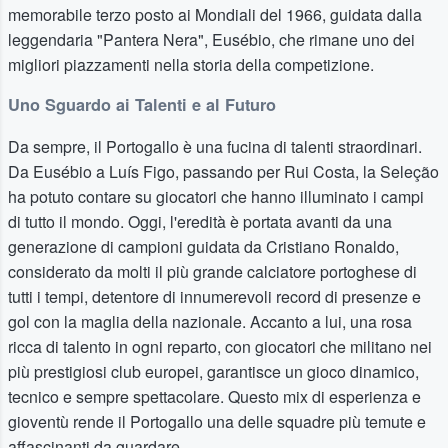
memorabile terzo posto ai Mondiali del 1966, guidata dalla
leggendaria "Pantera Nera", Eusébio, che rimane uno dei
migliori piazzamenti nella storia della competizione.
Uno Sguardo ai Talenti e al Futuro
Da sempre, il Portogallo è una fucina di talenti straordinari.
Da Eusébio a Luís Figo, passando per Rui Costa, la Seleção
ha potuto contare su giocatori che hanno illuminato i campi
di tutto il mondo. Oggi, l'eredità è portata avanti da una
generazione di campioni guidata da Cristiano Ronaldo,
considerato da molti il più grande calciatore portoghese di
tutti i tempi, detentore di innumerevoli record di presenze e
gol con la maglia della nazionale. Accanto a lui, una rosa
ricca di talento in ogni reparto, con giocatori che militano nei
più prestigiosi club europei, garantisce un gioco dinamico,
tecnico e sempre spettacolare. Questo mix di esperienza e
gioventù rende il Portogallo una delle squadre più temute e
affascinanti da guardare.