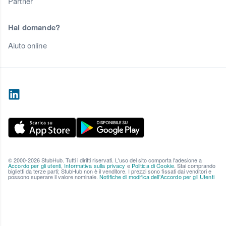
Partner
Hai domande?
Aiuto online
© 2000-2026 StubHub. Tutti i diritti riservati. L'uso del sito comporta l'adesione a
Accordo per gli utenti
,
Informativa sulla privacy
e
Politica di Cookie
. Stai comprando
biglietti da terze parti; StubHub non è il venditore. I prezzi sono fissati dai venditori e
possono superare il valore nominale.
Notifiche di modifica dell'Accordo per gli Utenti