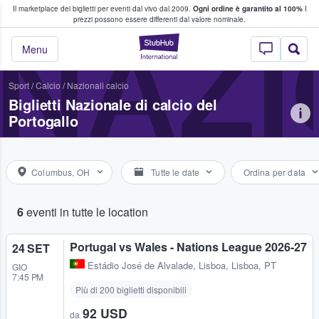
Il marketplace dei biglietti per eventi dal vivo dal 2009.
Ogni ordine è garantito al 100%
I
i fan comprano e vendono biglietti
prezzi possono essere differenti dal valore nominale.
NAZI
StubHub - Dove i 
Menu
Sport
/
Calcio
/
Nazionali calcio
Biglietti Nazionale di calcio del
Portogallo
Columbus, OH
Tutte le date
Ordina per data
6
eventi in tutte le location
Portugal vs Wales - Nations League 2026-27
24 SET
Estádio José de Alvalade
,
Lisboa, Lisboa, PT
GIO
7:45 PM
Più di 200 biglietti disponibili
92 USD
da