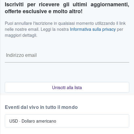
Iscriviti per ricevere gli ultimi aggiornamenti,
questi casi.
dovessero cambiare, potresti avere la possibilità di
offerte esclusive e molto altro!
rimettere in vendita i tuoi biglietti sul nostro stesso
marketplace. La disponibilità di questa opzione può
Puoi annullare l'iscrizione in qualsiasi momento utilizzando il link
dipendere da vari fattori, come il tempo rimanente
nelle nostre email. Leggi la nostra
Informativa sulla privacy
per
all'evento. Per maggiori dettagli, consulta le nostre
maggiori dettagli.
Condizioni di Servizio.
Unisciti alla lista
Eventi dal vivo in tutto il mondo
USD
·
Dollaro americano