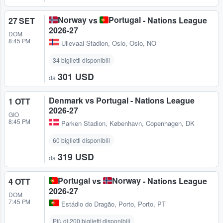
Norway
Portugal
vs
- Nations League
27 SET
2026-27
DOM
8:45 PM
Ullevaal Stadion
,
Oslo, Oslo, NO
34 biglietti disponibili
301 USD
da
Denmark vs Portugal - Nations League
1 OTT
2026-27
GIO
8:45 PM
Parken Stadion
,
København, Copenhagen, DK
60 biglietti disponibili
319 USD
da
Portugal
Norway
vs
- Nations League
4 OTT
2026-27
DOM
7:45 PM
Estádio do Dragão
,
Porto, Porto, PT
Più di 200 biglietti disponibili