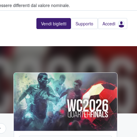
ssere differenti dal valore nominale.
Vendi biglietti
Supporto
Accedi
StubHub International