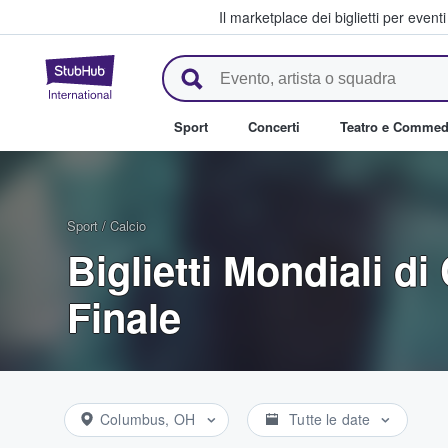
Il marketplace dei biglietti per event
StubHub - Dove i fan comprano 
Sport
Concerti
Teatro e Commed
Sport
/
Calcio
Biglietti Mondiali di
Finale
Columbus, OH
Tutte le date