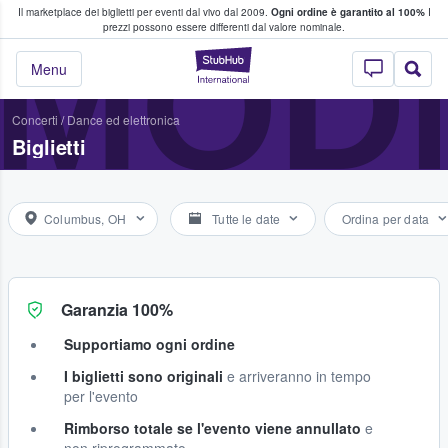
Il marketplace dei biglietti per eventi dal vivo dal 2009.
Ogni ordine è garantito al 100%
I
i fan comprano e vendono biglietti
MOD
prezzi possono essere differenti dal valore nominale.
StubHub - Dove i 
Menu
Concerti
/
Dance ed elettronica
Biglietti
Columbus, OH
Tutte le date
Ordina per data
Garanzia 100%
Supportiamo ogni ordine
I biglietti sono originali
e arriveranno in tempo
per l'evento
Rimborso totale se l'evento viene annullato
e