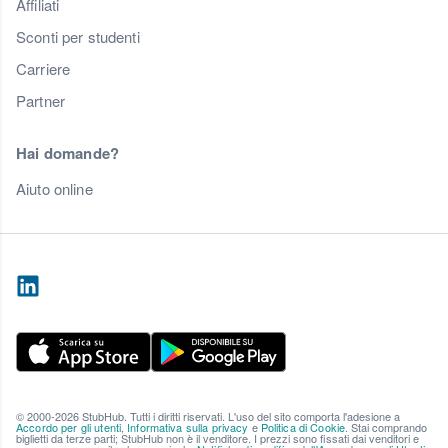
Affiliati
Sconti per studenti
Carriere
Partner
Hai domande?
Aiuto online
© 2000-2026 StubHub. Tutti i diritti riservati. L'uso del sito comporta l'adesione a
Accordo per gli utenti
,
Informativa sulla privacy
e
Politica di Cookie
. Stai comprando
biglietti da terze parti; StubHub non è il venditore. I prezzi sono fissati dai venditori e