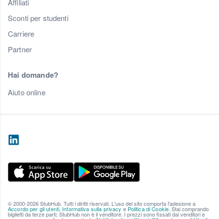
Affiliati
Sconti per studenti
Carriere
Partner
Hai domande?
Aiuto online
© 2000-2026 StubHub. Tutti i diritti riservati. L'uso del sito comporta l'adesione a
Accordo per gli utenti
,
Informativa sulla privacy
e
Politica di Cookie
. Stai comprando
biglietti da terze parti; StubHub non è il venditore. I prezzi sono fissati dai venditori e