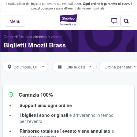
Il marketplace dei biglietti per eventi dal vivo dal 2009.
Ogni ordine è garantito al 100%
I
i fan comprano e vendono biglietti
MNOZ
prezzi possono essere differenti dal valore nominale.
StubHub - Dove i 
Menu
Concerti
/
Musica classica e vocale
Biglietti Mnozil Brass
Columbus, OH
Tutte le date
Ordina per data
Garanzia 100%
Supportiamo ogni ordine
I biglietti sono originali
e arriveranno in tempo
per l'evento
Rimborso totale se l'evento viene annullato
e