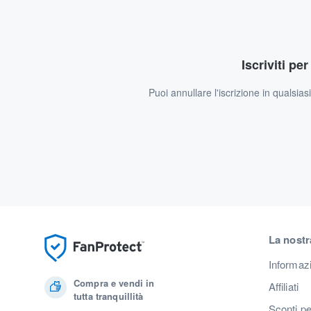
Iscriviti pe
Puoi annullare l'iscrizione in qualsia
La nostr
Informaz
Compra e vendi in
Affiliati
tutta tranquillità
Sconti pe