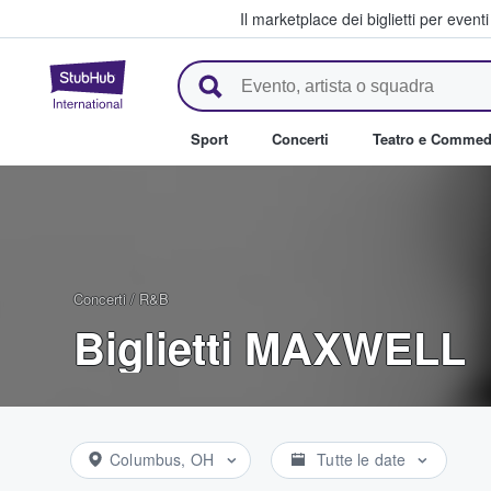
Il marketplace dei biglietti per event
StubHub - Dove i fan comprano 
Sport
Concerti
Teatro e Commed
Concerti
/
R&B
Biglietti MAXWELL
Columbus, OH
Tutte le date