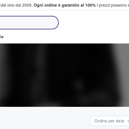
i dal vivo dal 2009.
Ogni ordine è garantito al 100%
I prezzi possono e
e vendono biglietti
ia
Ordina per data