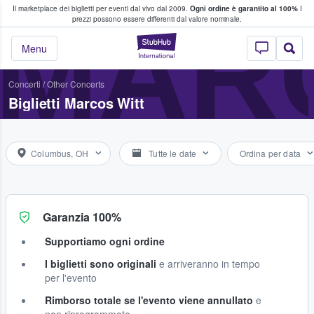
Il marketplace dei biglietti per eventi dal vivo dal 2009.
Ogni ordine è garantito al 100%
I
i fan comprano e vendono biglietti
MAR
prezzi possono essere differenti dal valore nominale.
StubHub - Dove i 
Menu
Concerti
/
Other Concerts
Biglietti Marcos Witt
Columbus, OH
Tutte le date
Ordina per data
Garanzia 100%
Supportiamo ogni ordine
I biglietti sono originali
e arriveranno in tempo
per l'evento
Rimborso totale se l'evento viene annullato
e