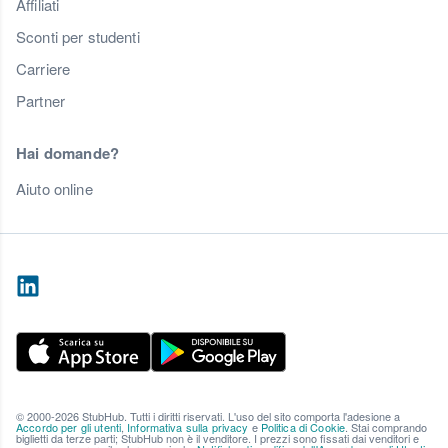
Affiliati
Sconti per studenti
Carriere
Partner
Hai domande?
Aiuto online
© 2000-2026 StubHub. Tutti i diritti riservati. L'uso del sito comporta l'adesione a
Accordo per gli utenti
,
Informativa sulla privacy
e
Politica di Cookie
. Stai comprando
biglietti da terze parti; StubHub non è il venditore. I prezzi sono fissati dai venditori e