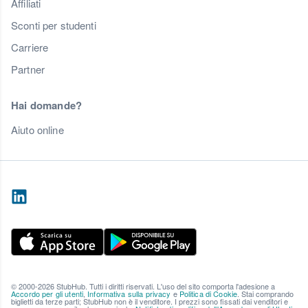
Affiliati
Sconti per studenti
Carriere
Partner
Hai domande?
Aiuto online
© 2000-2026 StubHub. Tutti i diritti riservati. L'uso del sito comporta l'adesione a
Accordo per gli utenti
,
Informativa sulla privacy
e
Politica di Cookie
. Stai comprando
biglietti da terze parti; StubHub non è il venditore. I prezzi sono fissati dai venditori e