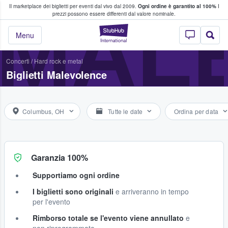
Il marketplace dei biglietti per eventi dal vivo dal 2009.
Ogni ordine è garantito al 100%
I
i fan comprano e vendono biglietti
MAL
prezzi possono essere differenti dal valore nominale.
StubHub - Dove i 
Menu
Concerti
/
Hard rock e metal
Biglietti Malevolence
Columbus, OH
Tutte le date
Ordina per data
Garanzia 100%
Supportiamo ogni ordine
I biglietti sono originali
e arriveranno in tempo
per l'evento
Rimborso totale se l'evento viene annullato
e