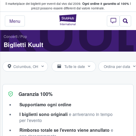
Il marketplace dei biglietti per eventi dal vivo dal 2009.
Ogni ordine è garantito al 100%
I
i fan comprano e vendono biglietti
KUU
prezzi possono essere differenti dal valore nominale.
StubHub - Dove i 
Menu
Concerti
/
Pop
Biglietti Kuult
Columbus, OH
Tutte le date
Ordina per data
Garanzia 100%
Supportiamo ogni ordine
I biglietti sono originali
e arriveranno in tempo
per l'evento
Rimborso totale se l'evento viene annullato
e