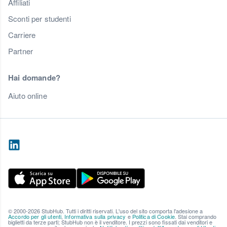
Affiliati
Sconti per studenti
Carriere
Partner
Hai domande?
Aiuto online
© 2000-2026 StubHub. Tutti i diritti riservati. L'uso del sito comporta l'adesione a
Accordo per gli utenti
,
Informativa sulla privacy
e
Politica di Cookie
. Stai comprando
biglietti da terze parti; StubHub non è il venditore. I prezzi sono fissati dai venditori e