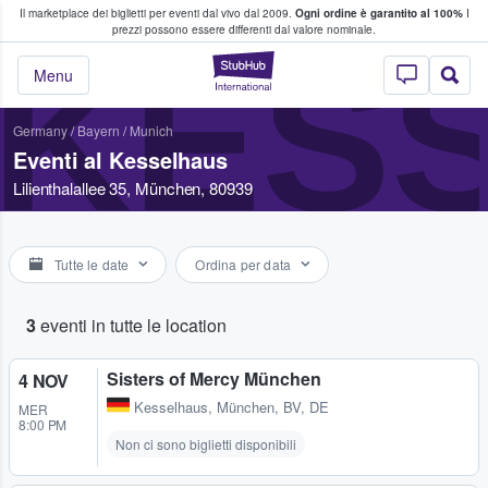
Il marketplace dei biglietti per eventi dal vivo dal 2009.
Ogni ordine è garantito al 100%
I
i fan comprano e vendono biglietti
prezzi possono essere differenti dal valore nominale.
KES
StubHub - Dove i 
Menu
Germany
/
Bayern
/
Munich
Eventi al Kesselhaus
Lilienthalallee 35, München, 80939
Tutte le date
Ordina per data
3
eventi in tutte le location
Sisters of Mercy München
4 NOV
Kesselhaus
,
München, BV, DE
MER
8:00 PM
Non ci sono biglietti disponibili