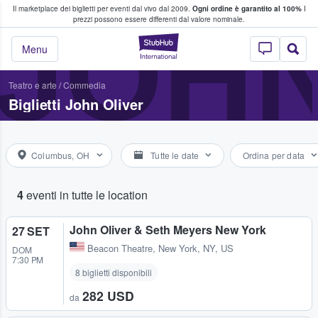
Il marketplace dei biglietti per eventi dal vivo dal 2009.
Ogni ordine è garantito al 100%
I
i fan comprano e vendono biglietti
JOHN
prezzi possono essere differenti dal valore nominale.
StubHub - Dove i 
Menu
Teatro e arte
/
Commedia
Biglietti John Oliver
Columbus, OH
Tutte le date
Ordina per data
4
eventi in tutte le location
John Oliver & Seth Meyers New York
27 SET
Beacon Theatre
,
New York, NY, US
DOM
7:30 PM
8 biglietti disponibili
282 USD
da