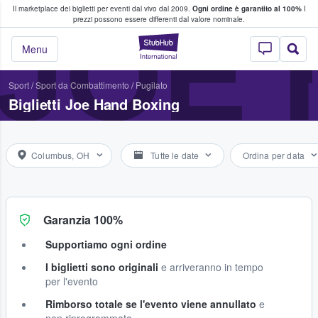
Il marketplace dei biglietti per eventi dal vivo dal 2009.
Ogni ordine è garantito al 100%
I
i fan comprano e vendono biglietti
JOE 
prezzi possono essere differenti dal valore nominale.
StubHub - Dove i 
Menu
Sport
/
Sport da Combattimento
/
Pugilato
Biglietti Joe Hand Boxing
Columbus, OH
Tutte le date
Ordina per data
Garanzia 100%
Supportiamo ogni ordine
I biglietti sono originali
e arriveranno in tempo
per l'evento
Rimborso totale se l'evento viene annullato
e