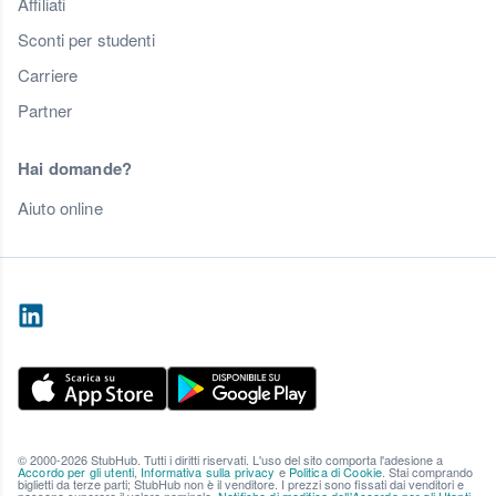
Affiliati
Sconti per studenti
Carriere
Partner
Hai domande?
Aiuto online
© 2000-2026 StubHub. Tutti i diritti riservati. L'uso del sito comporta l'adesione a
Accordo per gli utenti
,
Informativa sulla privacy
e
Politica di Cookie
. Stai comprando
biglietti da terze parti; StubHub non è il venditore. I prezzi sono fissati dai venditori e
possono superare il valore nominale.
Notifiche di modifica dell'Accordo per gli Utenti