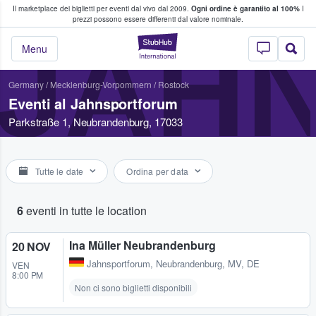
Il marketplace dei biglietti per eventi dal vivo dal 2009.
Ogni ordine è garantito al 100%
I
i fan comprano e vendono biglietti
prezzi possono essere differenti dal valore nominale.
JAH
StubHub - Dove i 
Menu
Germany
/
Mecklenburg-Vorpommern
/
Rostock
Eventi al Jahnsportforum
Parkstraße 1, Neubrandenburg, 17033
Tutte le date
Ordina per data
6
eventi in tutte le location
Ina Müller Neubrandenburg
20 NOV
Jahnsportforum
,
Neubrandenburg, MV, DE
VEN
8:00 PM
Non ci sono biglietti disponibili