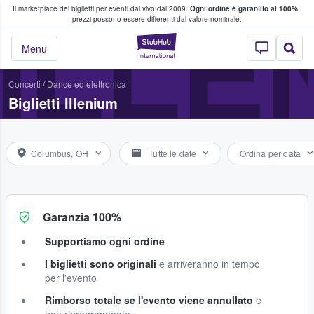
Il marketplace dei biglietti per eventi dal vivo dal 2009.
Ogni ordine è garantito al 100%
I
i fan comprano e vendono biglietti
ILLE
prezzi possono essere differenti dal valore nominale.
StubHub - Dove i 
Menu
Concerti
/
Dance ed elettronica
Biglietti Illenium
Columbus, OH
Tutte le date
Ordina per data
Garanzia 100%
Supportiamo ogni ordine
I biglietti sono originali
e arriveranno in tempo
per l'evento
Rimborso totale se l'evento viene annullato
e