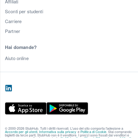
Affiliati
Sconti per studenti
Carriere
Partner
Hai domande?
Aiuto online
© 2000-2026 StubHub. Tutti i diritti riservati. L'uso del sito comporta l'adesione a
Accordo per gli utenti
,
Informativa sulla privacy
e
Politica di Cookie
. Stai comprando
biglietti da terze parti; StubHub non è il venditore. I prezzi sono fissati dai venditori e