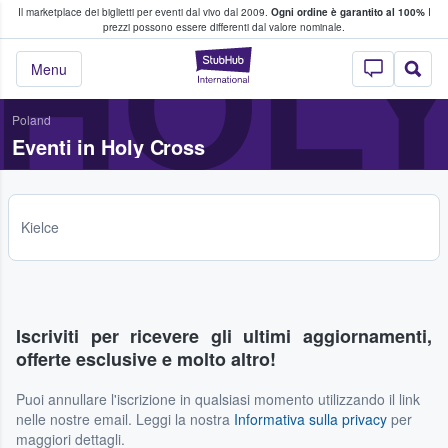
Il marketplace dei biglietti per eventi dal vivo dal 2009.
Ogni ordine è garantito al 100%
I
i fan comprano e vendono biglietti
HOL
prezzi possono essere differenti dal valore nominale.
StubHub - Dove i 
Menu
Poland
Eventi in Holy Cross
Kielce
Iscriviti per ricevere gli ultimi aggiornamenti,
offerte esclusive e molto altro!
Puoi annullare l'iscrizione in qualsiasi momento utilizzando il link
nelle nostre email. Leggi la nostra
Informativa sulla privacy
per
maggiori dettagli.