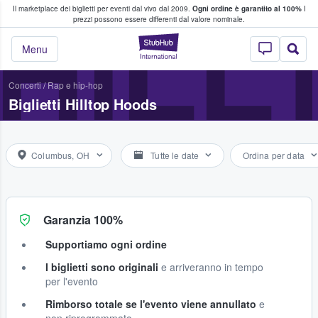
Il marketplace dei biglietti per eventi dal vivo dal 2009.
Ogni ordine è garantito al 100%
I
i fan comprano e vendono biglietti
HILL
prezzi possono essere differenti dal valore nominale.
StubHub - Dove i 
Menu
Concerti
/
Rap e hip-hop
Biglietti Hilltop Hoods
Columbus, OH
Tutte le date
Ordina per data
Garanzia 100%
Supportiamo ogni ordine
I biglietti sono originali
e arriveranno in tempo
per l'evento
Rimborso totale se l'evento viene annullato
e