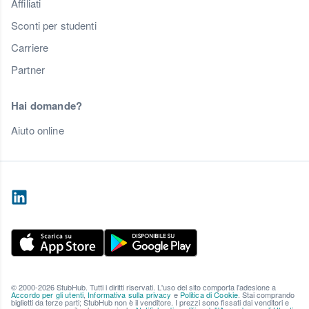
Affiliati
Sconti per studenti
Carriere
Partner
Hai domande?
Aiuto online
© 2000-2026 StubHub. Tutti i diritti riservati. L'uso del sito comporta l'adesione a
Accordo per gli utenti
,
Informativa sulla privacy
e
Politica di Cookie
. Stai comprando
biglietti da terze parti; StubHub non è il venditore. I prezzi sono fissati dai venditori e