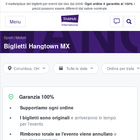
Il marketplace dei biglietti per eventi dal vivo dal 2009.
Ogni ordine è garantito al 100%
I
i fan comprano e vendono biglietti
HAN
prezzi possono essere differenti dal valore nominale.
StubHub - Dove i 
Menu
Sport
/
Motori
Biglietti Hangtown MX
Columbus, OH
Tutte le date
Ordina per data
Garanzia 100%
Supportiamo ogni ordine
I biglietti sono originali
e arriveranno in tempo
per l'evento
Rimborso totale se l'evento viene annullato
e