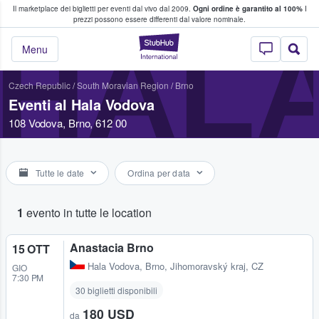
Il marketplace dei biglietti per eventi dal vivo dal 2009.
Ogni ordine è garantito al 100%
I
i fan comprano e vendono biglietti
prezzi possono essere differenti dal valore nominale.
HAL
StubHub - Dove i 
Menu
Czech Republic
/
South Moravian Region
/
Brno
Eventi al Hala Vodova
108 Vodova, Brno, 612 00
Tutte le date
Ordina per data
1
evento in tutte le location
Anastacia Brno
15 OTT
Hala Vodova
,
Brno, Jihomoravský kraj, CZ
GIO
7:30 PM
30 biglietti disponibili
180 USD
da