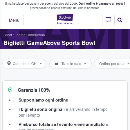
Il marketplace dei biglietti per eventi dal vivo dal 2009.
Ogni ordine è garantito al 100%
I
i fan comprano e vendono biglietti
GAM
prezzi possono essere differenti dal valore nominale.
StubHub - Dove i 
Menu
Sport
/
Football americano
Biglietti GameAbove Sports Bowl
Columbus, OH
Tutte le date
Ordina per data
Garanzia 100%
Supportiamo ogni ordine
I biglietti sono originali
e arriveranno in tempo
per l'evento
Rimborso totale se l'evento viene annullato
e