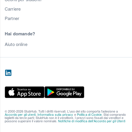
Carriere
Partner
Hai domande?
Aiuto online
© 2000-2026 StubHub. Tutti i diritti riservati. L'uso del sito comporta l'adesione a
Accordo per gli utenti
,
Informativa sulla privacy
e
Politica di Cookie
. Stai comprando
biglietti da terze parti; StubHub non è il venditore. I prezzi sono fissati dai venditori e
possono superare il valore nominale.
Notifiche di modifica dell'Accordo per gli Utenti