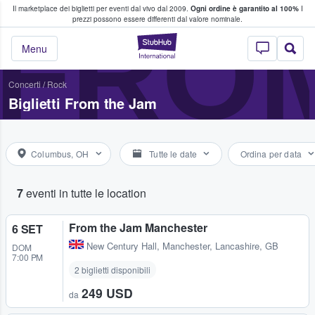
Il marketplace dei biglietti per eventi dal vivo dal 2009.
Ogni ordine è garantito al 100%
I
i fan comprano e vendono biglietti
FROM
prezzi possono essere differenti dal valore nominale.
StubHub - Dove i 
Menu
Concerti
/
Rock
Biglietti From the Jam
Columbus, OH
Tutte le date
Ordina per data
7
eventi in tutte le location
From the Jam Manchester
6 SET
New Century Hall
,
Manchester, Lancashire, GB
DOM
7:00 PM
2 biglietti disponibili
249 USD
da