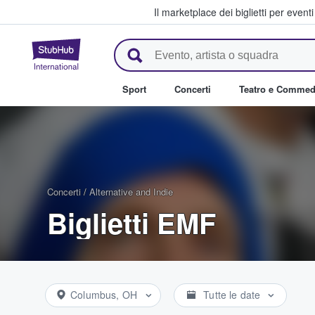
Il marketplace dei biglietti per event
StubHub - Dove i fan comprano 
Sport
Concerti
Teatro e Commed
Concerti
/
Alternative and Indie
Biglietti EMF
Columbus, OH
Tutte le date