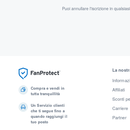
Puoi annullare l'iscrizione in qualsia
La nostr
Informaz
Compra e vendi in
Affiliati
tutta tranquillità
Sconti pe
Un Servizio clienti
Carriere
che ti segue fino a
quando raggiungi il
Partner
tuo posto