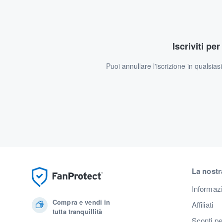
Iscriviti pe
Puoi annullare l'iscrizione in qualsia
La nostr
Informaz
Compra e vendi in
Affiliati
tutta tranquillità
Sconti pe