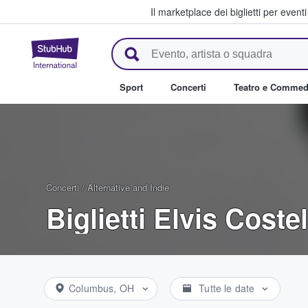
Il marketplace dei biglietti per event
StubHub - Dove i fan comprano 
Sport
Concerti
Teatro e Commed
Concerti
/
Alternative and Indie
Biglietti Elvis Coste
Columbus, OH
Tutte le date