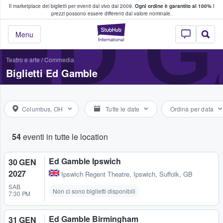
Il marketplace dei biglietti per eventi dal vivo dal 2009.
Ogni ordine è garantito al 100%
I
i fan comprano e vendono biglietti
ED 
prezzi possono essere differenti dal valore nominale.
StubHub - Dove i 
Menu
Teatro e arte
/
Commedia
Biglietti Ed Gamble
Columbus, OH
Tutte le date
Ordina per data
54
eventi in tutte le location
Ed Gamble Ipswich
30 GEN
2027
Ipswich Regent Theatre
,
Ipswich, Suffolk, GB
SAB
Non ci sono biglietti disponibili
7:30 PM
Ed Gamble Birmingham
31 GEN